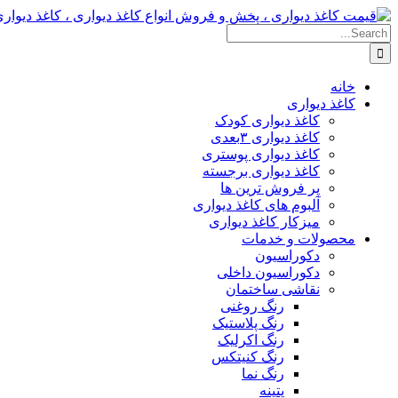
Skip
to
Search
content
for:
خانه
کاغذ دیواری
کاغذ دیواری کودک
کاغذ دیواری ۳بعدی
کاغذ دیواری پوستری
کاغذ دیواری برجسته
پر فروش ترین ها
آلبوم های کاغذ دیواری
میزکار کاغذ دیواری
محصولات و خدمات
دکوراسیون
دکوراسیون داخلی
نقاشی ساختمان
رنگ روغنی
رنگ پلاستیک
رنگ اکرلیک
رنگ کنیتکس
رنگ نما
پتینه