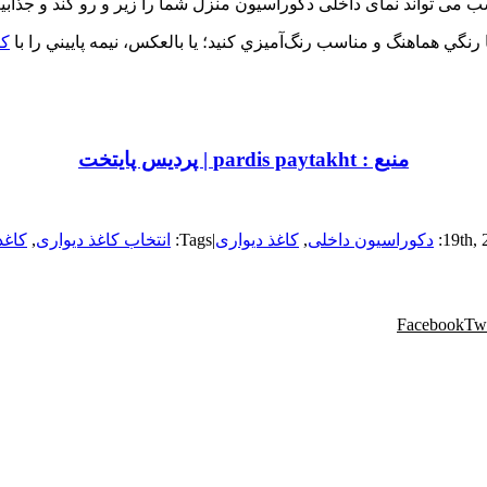
 می تواند نمای داخلی دکوراسیون منزل شما را زیر و رو کند و جذابی
 با رنگي هماهنگ و مناسب رنگ‌آميزي كنيد؛ يا بالعكس، نيمه پاييني را با
كا
منبع : pardis paytakht | پرديس پايتخت
دکوراسیون داخلی
,
کاغذ دیواری
|
Tags:
انتخاب کاغذ دیواری
,
کاغذ
Facebook
Twi