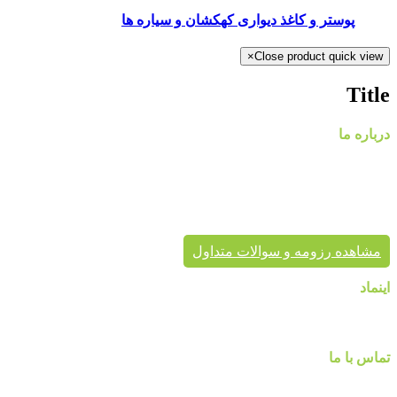
پوستر و کاغذ دیواری کهکشان و سیاره ها
×
Close product quick view
Title
درباره ما
گروه
پایتخت در حال حاضر با در اختیار داشتن نمایندگی های معتبر، کاغذ د
پردیس پایتخت تا به حال بیش از هزاران پروژه دکوراسیون داخلی 
برای زیبایی خانه شماست.
مشاهده رزومه و سوالات متداول
اینماد
تماس با ما
شماره تماس :