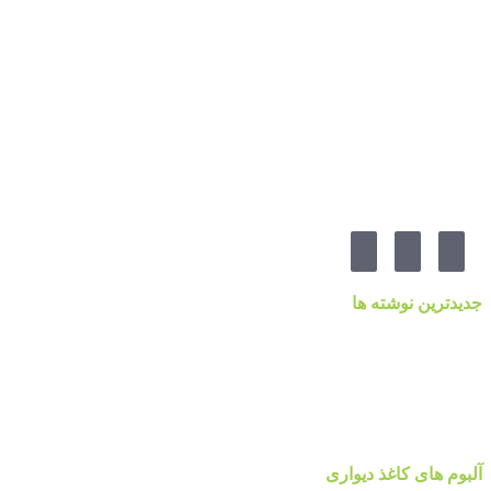
۰۹۱۲۲۵۸۴۷۵۲
۰۹۱۹۷۷۸۰۰۸۰
۰۲۱-۷۷۱۴۲۳۷۹
آدرس:تهرانپارس ، خیابان وفادار شرقی ، خیابان طالقانی ، پائین تر از چهارراه ۲۱۲ ، پلاک ۵۵ ، گالری 
مارا در شبکه های اجنماعی دنبال کنید
جدیدترین نوشته ها
قیمت کاغذدیواری ۲۰۲۳ براساس کیفیت
کاغذ دیواری نانوون، NON-WOVEN
کاغذ دیواری جدید ۲۰۲۲ مرکز پخش پردیس پایتخت تهران
قیمت اتحادیه نقاشی ساختمان ۱۴۰۰
آلبوم کاغذ دیواری پالت Palette
آلبوم های کاغذ دیواری