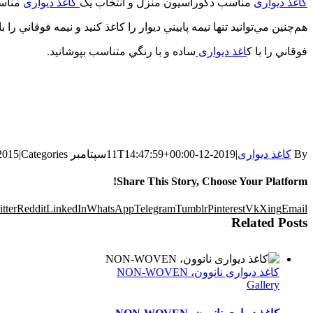
کاغذ دیواری
مناسب دکوراسیون منزل و انتخاب یک
کاغذ دیواری
مناسب
هم‌چنين مي‌توانيد تنها نيمه پاييني ديوار را كاغذ كنید و نيمه فوقاني را
فوقاني را با ك
اغذ ديواری
ساده و با رنگي متناسب بپوشانيد.
By
کاغذ دیواری
|
2019-12-11T14:47:59+00:00
سپتامبر 19th, 2015
Categories:
|
Share This Story, Choose Your Platform!
tter
Reddit
LinkedIn
WhatsApp
Telegram
Tumblr
Pinterest
Vk
Xing
Email
Related Posts
کاغذ دیواری نانوون، NON-WOVEN
Gallery