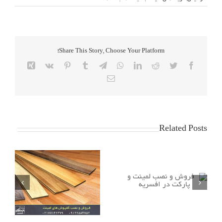
کفپوش
لمینت
|
نصب
و
Share This Story, Choose Your Platform!
فروش
انواع
Xing
Vk
Pinterest
Tumblr
Telegram
WhatsApp
LinkedIn
Reddit
Twitter
Facebook
لمینت
Email
|
قیمت
لمینت
Related Posts
نکات طلایی در انتخاب پارکت
فروش و نصب لمینت و
و لمینت
پارکت در افسریه