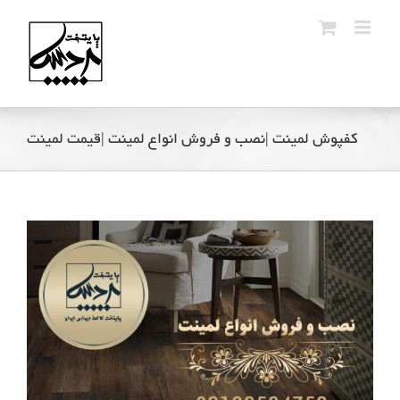
Ski
t
conten
کفپوش لمینت |نصب و فروش انواع لمینت |قیمت لمینت
View
Larger
Image