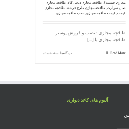
مجازی چیست؟
,
طاقچه مجازی دیجی کالا
,
طاقچه مجازی
صال سو آرت
,
طاقچه مجازی طرح فرشته
,
طاقچه مجازی
قیمت
,
قیمت طاقچه مجازی
,
نصب طاقچه مجازی
طاقچه مجازی : نصب و فروش پوستر
طاقچه مجازی با [...]
برای
Read More
دیدگاه‌ها
بسته هستند
طاقچه
مجازی
:
نصب
و
فروش
پوستر
طاقچه
مجازی
آلبوم های کاغذ دیواری
با
قیمت
 براساس
ارزان
و
بالاترین