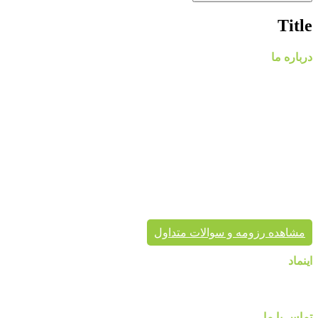
Title
درباره ما
گروه مهندسی پردیس با نام تجاری پردیس پایتخت، از سال ۱۳۸۸
فعالیت خود را در زمینه پخش و فروش کاغذ دیواری و طراحی و
اجرای پروژه های دکوراسیون داخلی مسکونی و تجاری آغاز کرد.
پردیس پایتخت در حال حاضر با در اختیار داشتن نمایندگی های
معتبر، کاغذ دیواری و سایر محصولات دکوراسیون خود را به هم
میهنان ارائه می کند.
پردیس پایتخت تا به حال بیش از هزاران پروژه دکوراسیون داخلی
موفق در سراسر کشور به انجام رسانیده است. این گروه تخصصی،
مشاور شما در انتخاب درست محصول، ارائه مناسب در کنار تنوع
محصول برای زیبایی خانه شماست.
مشاهده رزومه و سوالات متداول
اینماد
تماس با ما