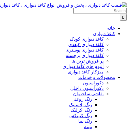
Skip
to
Search
content
for:
خانه
کاغذ دیواری
کاغذ دیواری کودک
کاغذ دیواری ۳بعدی
کاغذ دیواری پوستری
کاغذ دیواری برجسته
پر فروش ترین ها
آلبوم های کاغذ دیواری
میزکار کاغذ دیواری
محصولات و خدمات
دکوراسیون
دکوراسیون داخلی
نقاشی ساختمان
رنگ روغنی
رنگ پلاستیک
رنگ اکرلیک
رنگ کنیتکس
رنگ نما
پتینه