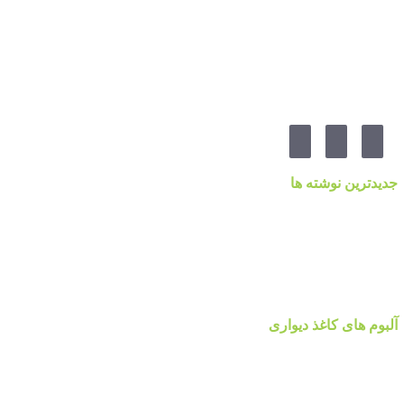
۰۲۱-۷۷۱۴۲۳۷۹
آدرس:تهرانپارس ، خیابان وفادار شرقی ، خیابان طالقانی ، پائین تر از چهارراه ۲۱۲ ، پلاک ۵۵ ، گالری 
مارا در شبکه های اجنماعی دنبال کنید
جدیدترین نوشته ها
قیمت کاغذدیواری ۲۰۲۳ براساس کیفیت
کاغذ دیواری نانوون، NON-WOVEN
کاغذ دیواری جدید ۲۰۲۲ مرکز پخش پردیس پایتخت تهران
قیمت اتحادیه نقاشی ساختمان ۱۴۰۰
آلبوم کاغذ دیواری پالت Palette
آلبوم های کاغذ دیواری