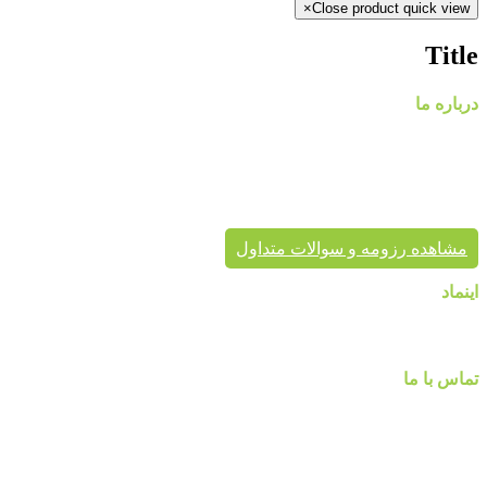
×
Close product quick view
Title
درباره ما
گروه
پایتخت در حال حاضر با در اختیار داشتن نمایندگی های معتبر، کاغذ د
پردیس پایتخت تا به حال بیش از هزاران پروژه دکوراسیون داخلی 
برای زیبایی خانه شماست.
مشاهده رزومه و سوالات متداول
اینماد
تماس با ما
شماره تماس :
۰۹۱۲۲۵۸۴۷۵۲