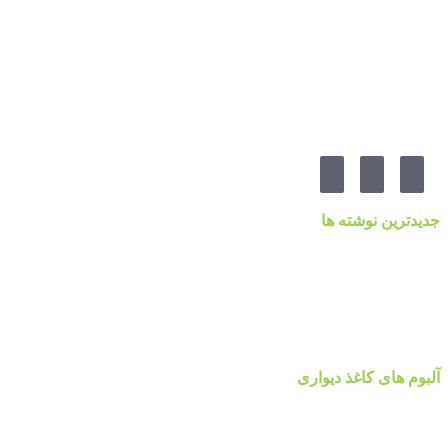
۰۹۱۹۷۷۸۰۰۸۰
۰۲۱-۷۷۱۴۲۳۷۹
آدرس:تهرانپارس ، خیابان وفادار شرقی ، خیابان طالقانی ، پائین تر از چهارراه ۲۱۲ ، پلاک ۵۵ ، گالری 
مارا در شبکه های اجنماعی دنبال کنید
جدیدترین نوشته ها
قیمت کاغذدیواری ۲۰۲۳ براساس کیفیت
کاغذ دیواری نانوون، NON-WOVEN
کاغذ دیواری جدید ۲۰۲۲ مرکز پخش پردیس پایتخت تهران
قیمت اتحادیه نقاشی ساختمان ۱۴۰۰
آلبوم کاغذ دیواری پالت Palette
آلبوم های کاغذ دیواری