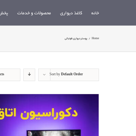
Ski
t
خانه
کاغذ دیواری
محصولات و خدمات
پخش 
conten
Home
/
پوستردیواری فوتبالی
cts
Sort by
Default Order