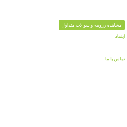
موفق در سراسر کشور به انجام رسانیده است. این گروه تخصصی،
مشاور شما در انتخاب درست محصول، ارائه مناسب در کنار تنوع
محصول برای زیبایی خانه شماست.
مشاهده رزومه و سوالات متداول
اینماد
تماس با ما
شماره تماس :
۰۹۱۲۲۵۸۴۷۵۲
۰۹۱۹۷۷۸۰۰۸۰
۰۲۱-۷۷۱۴۲۳۷۹
آدرس:تهرانپارس ، خیابان وفادار شرقی ، خیابان طالقانی ، پائین تر
از چهارراه ۲۱۲ ، پلاک ۵۵ ، گالری پردیس پایتخت
مارا در شبکه های اجنماعی دنبال کنید