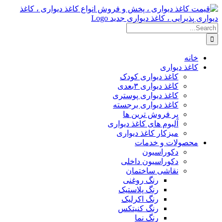
Skip
to
content
Search
for:
خانه
کاغذ دیواری
کاغذ دیواری کودک
کاغذ دیواری ۳بعدی
کاغذ دیواری پوستری
کاغذ دیواری برجسته
پر فروش ترین ها
آلبوم های کاغذ دیواری
میزکار کاغذ دیواری
محصولات و خدمات
دکوراسیون
دکوراسیون داخلی
نقاشی ساختمان
رنگ روغنی
رنگ پلاستیک
رنگ اکرلیک
رنگ کنیتکس
رنگ نما