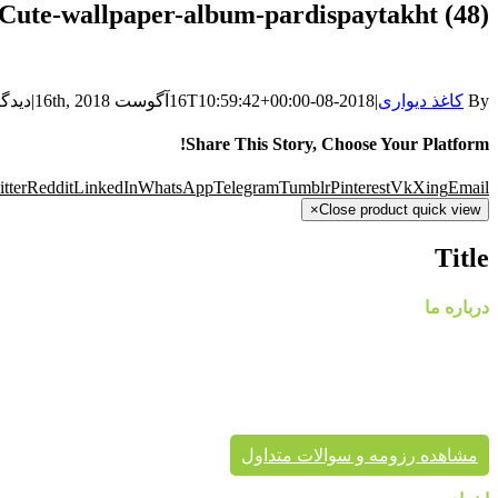
Cute-wallpaper-album-pardispaytakht (48)
By
کاغذ دیواری
|
2018-08-16T10:59:42+00:00
آگوست 16th, 2018
|
دیدگا
Share This Story, Choose Your Platform!
tter
Reddit
LinkedIn
WhatsApp
Telegram
Tumblr
Pinterest
Vk
Xing
Email
×
Close product quick view
Title
درباره ما
گروه
پایتخت در حال حاضر با در اختیار داشتن نمایندگی های معتبر، کاغذ د
پردیس پایتخت تا به حال بیش از هزاران پروژه دکوراسیون داخلی 
برای زیبایی خانه شماست.
مشاهده رزومه و سوالات متداول