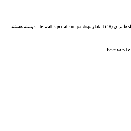
ه‌ها
برای Cute-wallpaper-album-pardispaytakht (48)
بسته هستند
Facebook
Twi
 مهندسی پردیس با نام تجاری پردیس پایتخت، از سال ۱۳۸۸ فعالیت خود را در زمینه پخش و فروش
یواری و سایر محصولات دکوراسیون خود را به هم میهنان ارائه می کند.
موفق در سراسر کشور به انجام رسانیده است. این گروه تخصصی، مشاو