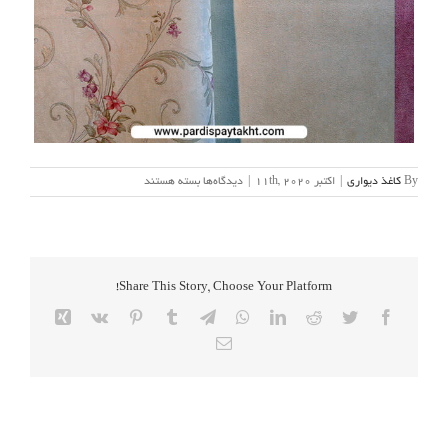
برای
By
کاغذ دیواری
|
اکتبر 11th, 2020
|
دیدگاه‌ها
بسته هستند
آلبوم
کاغذ
دیواری
کاپریس
Caprice
Share This Story, Choose Your Platform!
Xing
Vk
Pinterest
Tumblr
Telegram
WhatsApp
LinkedIn
Reddit
Twitter
Facebook
Email