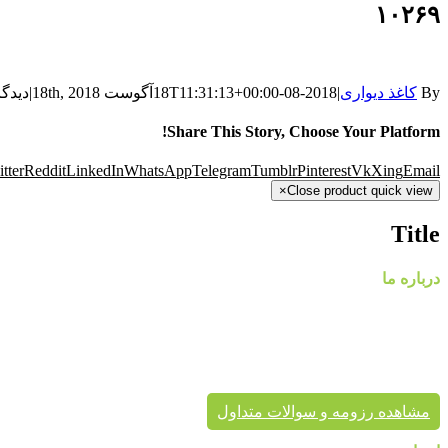
۱۰۲۶۹
By
کاغذ دیواری
|
2018-08-18T11:31:13+00:00
آگوست 18th, 2018
|
دیدگا
Share This Story, Choose Your Platform!
tter
Reddit
LinkedIn
WhatsApp
Telegram
Tumblr
Pinterest
Vk
Xing
Email
×
Close product quick view
Title
درباره ما
گروه
پایتخت در حال حاضر با در اختیار داشتن نمایندگی های معتبر، کاغذ د
پردیس پایتخت تا به حال بیش از هزاران پروژه دکوراسیون داخلی 
برای زیبایی خانه شماست.
مشاهده رزومه و سوالات متداول