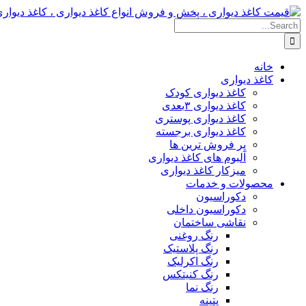
Skip
to
Search
content
for:
خانه
کاغذ دیواری
کاغذ دیواری کودک
کاغذ دیواری ۳بعدی
کاغذ دیواری پوستری
کاغذ دیواری برجسته
پر فروش ترین ها
آلبوم های کاغذ دیواری
میزکار کاغذ دیواری
محصولات و خدمات
دکوراسیون
دکوراسیون داخلی
نقاشی ساختمان
رنگ روغنی
رنگ پلاستیک
رنگ اکرلیک
رنگ کنیتکس
رنگ نما
پتینه