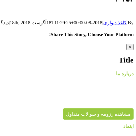
By
کاغذ دیواری
|
2018-08-18T11:29:25+00:00
آگوست 18th, 2018
|
دیدگا
Share This Story, Choose Your Platform!
WhatsApp
Facebook
Telegram
LinkedIn
Pinterest
Tumblr
Twitter
Reddit
Email
Xing
Vk
Close
×
product
quick
Title
view
درباره ما
گروه
پایتخت در حال حاضر با در اختیار داشتن نمایندگی های معتبر، کاغذ د
پردیس پایتخت تا به حال بیش از هزاران پروژه دکوراسیون داخلی 
برای زیبایی خانه شماست.
مشاهده رزومه و سوالات متداول
اینماد