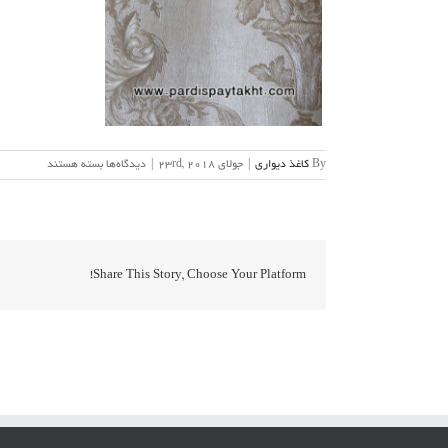
برای
By
کاغذ دیواری
|
جولای 23rd, 2018
|
دیدگاه‌ها
بسته هستند
آلبوم
کاغذ
دیواری
لورنزو
Share This Story, Choose Your Platform!