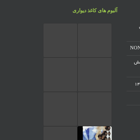
آلبوم های کاغذ دیواری
س
مرکز پخش