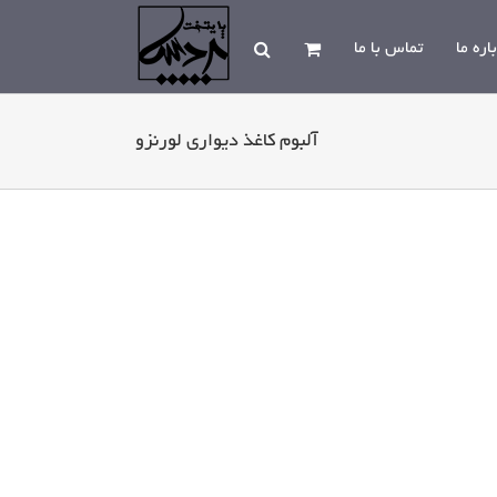
اره ما
تماس با ما
آلبوم کاغذ دیواری لورنزو