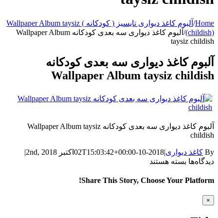
Home
/
آلبوم کاغذ دیواری تایسیز ( کودکانه ) Wallpaper Album taysiz
(childish)
/
آلبوم کاغذ دیواری سه بعدی کودکانه Wallpaper Album
taysiz childish
آلبوم کاغذ دیواری سه بعدی کودکانه
Wallpaper Album taysiz childish
آلبوم کاغذ دیواری سه بعدی کودکانه Wallpaper Album taysiz
childish
By
کاغذ دیواری
|
2018-10-02T15:03:42+00:00
اکتبر 2nd, 2018
|
برای
دیدگاه‌ها
بسته هستند
آلبوم
کاغذ
Share This Story, Choose Your Platform!
دیواری
سه
WhatsApp
Facebook
Telegram
LinkedIn
Pinterest
Tumblr
Twitter
Reddit
Email
Xing
Vk
Close
×
بعدی
product
quick
کودکانه