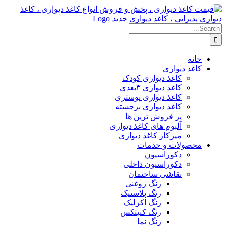
Skip
to
content
Search
for:
خانه
کاغذ دیواری
کاغذ دیواری کودک
کاغذ دیواری ۳بعدی
کاغذ دیواری پوستری
کاغذ دیواری برجسته
پر فروش ترین ها
آلبوم های کاغذ دیواری
میزکار کاغذ دیواری
محصولات و خدمات
دکوراسیون
دکوراسیون داخلی
نقاشی ساختمان
رنگ روغنی
رنگ پلاستیک
رنگ اکرلیک
رنگ کنیتکس
رنگ نما