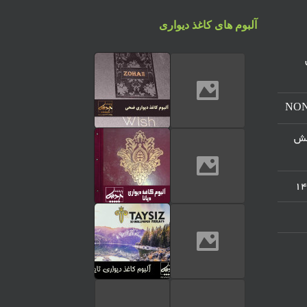
آلبوم های کاغذ دیواری
س
مرکز پخش