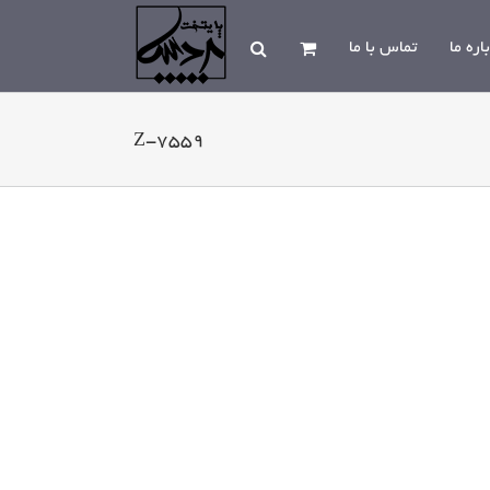
اره ما
تماس با ما
Z-7559