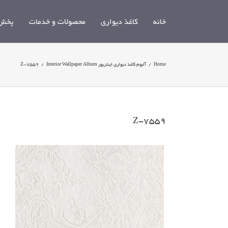
Ski
t
خانه
کاغذ دیواری
محصولات و خدمات
پخش 
conten
Home
/
آلبوم کاغذ دیواری اینتریور Interior Wallpaper Album
/
Z-7559
Z-7559