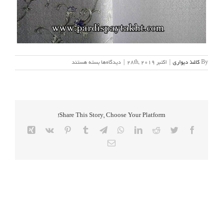
برای
By
کاغذ دیواری
|
اکتبر 28th, 2019
|
دیدگاه‌ها
بسته هستند
enzo-
wallpaper-
album-
pardispaytakht
(46)
Share This Story, Choose Your Platform!
Xing
Vk
Pinterest
Tumblr
Telegram
WhatsApp
LinkedIn
Reddit
Twitter
Facebook
Email