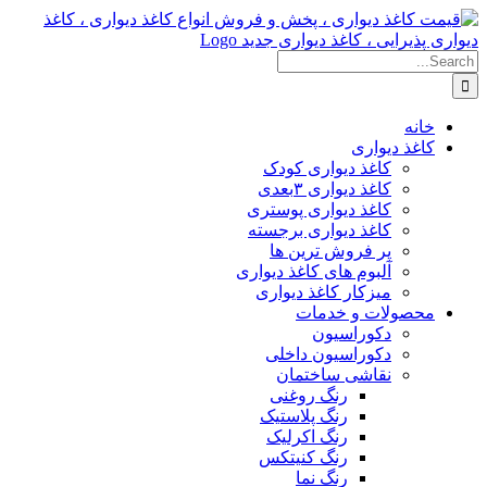
Skip
to
content
Search
for:
خانه
کاغذ دیواری
کاغذ دیواری کودک
کاغذ دیواری ۳بعدی
کاغذ دیواری پوستری
کاغذ دیواری برجسته
پر فروش ترین ها
آلبوم های کاغذ دیواری
میزکار کاغذ دیواری
محصولات و خدمات
دکوراسیون
دکوراسیون داخلی
نقاشی ساختمان
رنگ روغنی
رنگ پلاستیک
رنگ اکرلیک
رنگ کنیتکس
رنگ نما