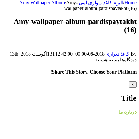
Home
/
آلبوم کاغذ دیواری امی Amy Wallpaper Album
Amy-
/
wallpaper-album-pardispaytakht (16)
Amy-wallpaper-album-pardispaytakht
(16)
By
کاغذ دیواری
|
2018-08-13T12:42:00+00:00
آگوست 13th, 2018
|
برای
دیدگاه‌ها
بسته هستند
Amy-
wallpaper-
Share This Story, Choose Your Platform!
album-
pardispaytakht
WhatsApp
Facebook
Telegram
LinkedIn
Pinterest
Tumblr
Twitter
Reddit
Email
Xing
Vk
Close
×
(16)
product
quick
Title
view
درباره ما
گروه مهندسی پردیس با نام تجاری پردیس پایتخت، از سال ۱۳۸۸
فعالیت خود را در زمینه پخش و فروش کاغذ دیواری و طراحی و
اجرای پروژه های دکوراسیون داخلی مسکونی و تجاری آغاز کرد.