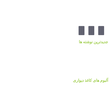
آدرس:تهرانپارس ، خیابان وفادار شرقی ، خیابان طالقانی ، پائین تر
از چهارراه ۲۱۲ ، پلاک ۵۵ ، گالری پردیس پایتخت
مارا در شبکه های اجنماعی دنبال کنید
جدیدترین نوشته ها
قیمت کاغذدیواری ۲۰۲۳ براساس کیفیت
کاغذ دیواری نانوون، NON-WOVEN
کاغذ دیواری جدید ۲۰۲۲ مرکز پخش پردیس پایتخت تهران
قیمت اتحادیه نقاشی ساختمان ۱۴۰۰
آلبوم کاغذ دیواری پالت Palette
آلبوم های کاغذ دیواری