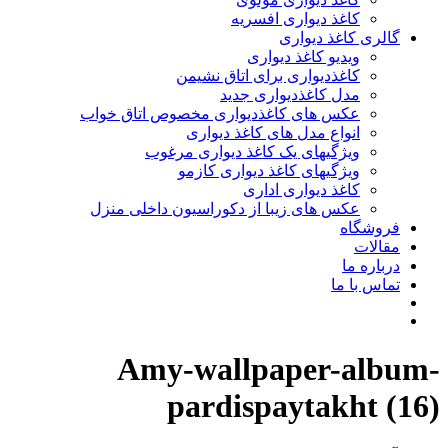
کاغذ دیواری افسریه
گالری کاغذ دیواری
ویدیو کاغذ دیواری
کاغذدیواری برای اتاق نشیمن
مدل کاغذدیواری جدید
عکس های کاغذدیواری مخصوص اتاق خواب
انواع مدل های کاغذ دیواری
ویژگیهای یک کاغذ دیواری مرغوب
ویژگیهای کاغذ دیواری کازمو
کاغذ دیواری اداری
عکس های زیبا از دکوراسیون داخلی منزل
فروشگاه
مقالات
درباره ما
تماس با ما
Amy-wallpaper-album-
pardispaytakht (16)