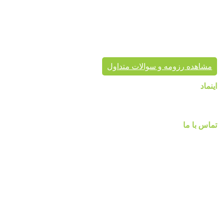
معتبر، کاغذ دیواری و سایر محصولات دکوراسیون خود را به هم
میهنان ارائه می کند.
پردیس پایتخت تا به حال بیش از هزاران پروژه دکوراسیون داخلی
موفق در سراسر کشور به انجام رسانیده است. این گروه تخصصی،
مشاور شما در انتخاب درست محصول، ارائه مناسب در کنار تنوع
محصول برای زیبایی خانه شماست.
مشاهده رزومه و سوالات متداول
اینماد
تماس با ما
شماره تماس :
۰۹۱۲۲۵۸۴۷۵۲
۰۹۱۹۷۷۸۰۰۸۰
۰۲۱-۷۷۱۴۲۳۷۹
آدرس:تهرانپارس ، خیابان وفادار شرقی ، خیابان طالقانی ، پائین تر