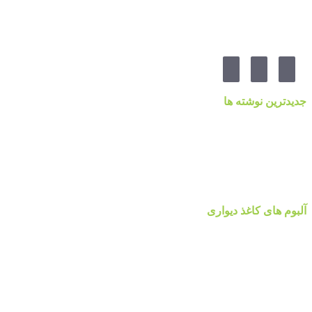
از چهارراه ۲۱۲ ، پلاک ۵۵ ، گالری پردیس پایتخت
مارا در شبکه های اجنماعی دنبال کنید
جدیدترین نوشته ها
قیمت کاغذدیواری ۲۰۲۳ براساس کیفیت
کاغذ دیواری نانوون، NON-WOVEN
کاغذ دیواری جدید ۲۰۲۲ مرکز پخش پردیس پایتخت تهران
قیمت اتحادیه نقاشی ساختمان ۱۴۰۰
آلبوم کاغذ دیواری پالت Palette
آلبوم های کاغذ دیواری