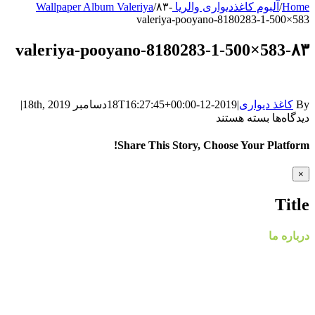
Home
/
آلبوم کاغذدیواری والریا Wallpaper Album Valeriya
۸۳-
/
valeriya-pooyano-8180283-1-500×583
۸۳-valeriya-pooyano-8180283-1-500×583
By
کاغذ دیواری
|
2019-12-18T16:27:45+00:00
دسامبر 18th, 2019
|
برای
دیدگاه‌ها
بسته هستند
۸۳-
valeriya-
Share This Story, Choose Your Platform!
pooyano-
8180283-
WhatsApp
Facebook
Telegram
LinkedIn
Pinterest
Tumblr
Twitter
Reddit
Email
Xing
Vk
Close
×
1-
product
500×583
quick
Title
view
درباره ما
گروه مهندسی پردیس با نام تجاری پردیس پایتخت، از سال ۱۳۸۸
فعالیت خود را در زمینه پخش و فروش کاغذ دیواری و طراحی و
اجرای پروژه های دکوراسیون داخلی مسکونی و تجاری آغاز کرد.
پردیس پایتخت در حال حاضر با در اختیار داشتن نمایندگی های