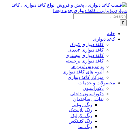
Skip
to
content
Search
for:
خانه
کاغذ دیواری
کاغذ دیواری کودک
کاغذ دیواری ۳بعدی
کاغذ دیواری پوستری
کاغذ دیواری برجسته
پر فروش ترین ها
آلبوم های کاغذ دیواری
میزکار کاغذ دیواری
محصولات و خدمات
دکوراسیون
دکوراسیون داخلی
نقاشی ساختمان
رنگ روغنی
رنگ پلاستیک
رنگ اکرلیک
رنگ کنیتکس
رنگ نما