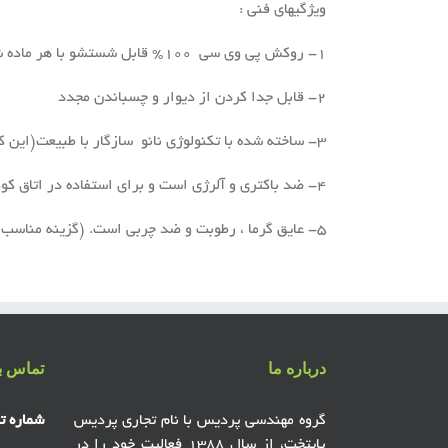
ویژگیهای فنی :
۱- روکش پی وی سی ۱۰۰% قابل شستشو با هر ماده شوينده
۲- قابل جدا كردن از ديوار و چسباندن مجدد
۳- ساخته شده با تکنولوژی نانو سازگار با طبيعت(این کاغذ دیواری دارای خاصیت ضد دوده می باشد)
۴- ضد باكتری و آلرژی است و برای استفاده در اتاق كودكان زير ۱۰ سال ، بهترين گزينه است.
۵- عایق گرما ، رطوبت و ضد چربی است. (گزینه مناسب برای استفاده در شهرهای گرم و مرطوب ).
درباره ما
تماس با
گروه مهندسی پردیس با نام تجاری پردیس
شماره ت
پایتخت، از سال ۱۳۸۸ فعالیت خود را در