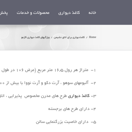
Ski
t
خانه
کاغذ دیواری
محصولات و خدمات
پخش 
conten
Home
/
کاغذدیواری برای اتاق نشیمن
/
ویژگیهای کاغذ دیواری کازمو
۱- متراژ هر رول ۱۶٫۵ متر مربع (عرض ۱۰۶ در طول ۱۵٫۶۰ )
۲- آلبومهای سوهو ، آرت دکو و آرت نووا با بیش از ۴۰۰ نوع طرح و رنگ های متنوع و مطابق با هر سليقه
۳-
کاغذ دیواری
طرح های مدرن مخصوص پذیرایی ، اتاق (
۴- دارای طرح های برجسته
۵- دارای خاصيت بزرگنمایي سالن