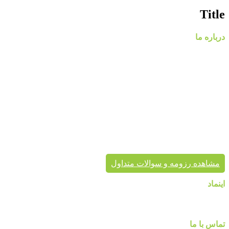
Title
درباره ما
گروه مهندسی پردیس با نام تجاری پردیس پایتخت، از سال ۱۳۸۸
فعالیت خود را در زمینه پخش و فروش کاغذ دیواری و طراحی و
اجرای پروژه های دکوراسیون داخلی مسکونی و تجاری آغاز کرد.
پردیس پایتخت در حال حاضر با در اختیار داشتن نمایندگی های
معتبر، کاغذ دیواری و سایر محصولات دکوراسیون خود را به هم
میهنان ارائه می کند.
پردیس پایتخت تا به حال بیش از هزاران پروژه دکوراسیون داخلی
موفق در سراسر کشور به انجام رسانیده است. این گروه تخصصی،
مشاور شما در انتخاب درست محصول، ارائه مناسب در کنار تنوع
محصول برای زیبایی خانه شماست.
مشاهده رزومه و سوالات متداول
اینماد
تماس با ما