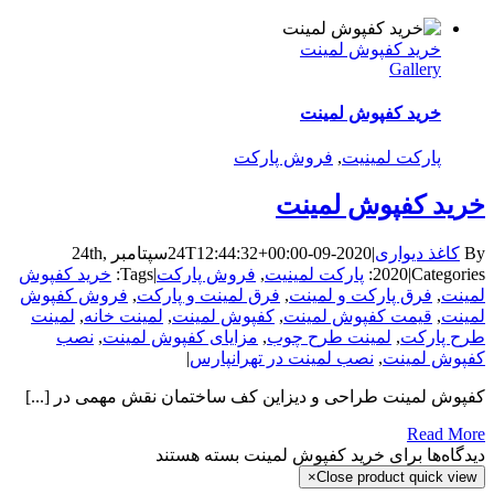
خرید کفپوش لمینت
Gallery
خرید کفپوش لمینت
پارکت لمینیت
,
فروش پارکت
خرید کفپوش لمینت
By
کاغذ دیواری
|
2020-09-24T12:44:32+00:00
سپتامبر 24th,
Categories:
|
2020
پارکت لمینیت
,
فروش پارکت
|
Tags:
خرید کفپوش
لمینت
,
فرق پارکت و لمینت
,
فرق لمینت و پارکت
,
فروش کفپوش
لمینت
,
قیمت کفپوش لمینت
,
کفپوش لمینت
,
لمینت خانه
,
لمینت
طرح پارکت
,
لمینت طرح چوب
,
مزایای کفپوش لمینت
,
نصب
کفپوش لمینت
,
نصب لمینت در تهرانپارس
|
کفپوش لمینت طراحی و دیزاین کف ساختمان نقش مهمی در [...]
Read More
دیدگاه‌ها
برای خرید کفپوش لمینت
بسته هستند
×
Close product quick view