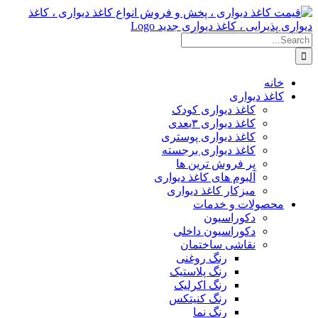
Skip
to
content
Search
for:
خانه
کاغذ دیواری
کاغذ دیواری کودک
کاغذ دیواری ۳بعدی
کاغذ دیواری پوستری
کاغذ دیواری برجسته
پر فروش ترین ها
آلبوم های کاغذ دیواری
میزکار کاغذ دیواری
محصولات و خدمات
دکوراسیون
دکوراسیون داخلی
نقاشی ساختمان
رنگ روغنی
رنگ پلاستیک
رنگ اکرلیک
رنگ کنیتکس
رنگ نما