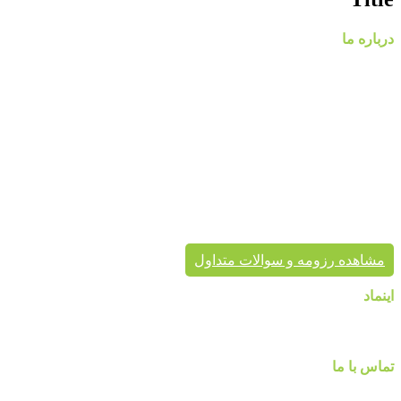
رزیتا
Wallpaper
درباره ما
Album
Rosita
گروه مهندسی پردیس با نام تجاری پردیس پایتخت، از سال ۱۳۸۸
فعالیت خود را در زمینه پخش و فروش کاغذ دیواری و طراحی و
اجرای پروژه های دکوراسیون داخلی مسکونی و تجاری آغاز کرد.
پردیس پایتخت در حال حاضر با در اختیار داشتن نمایندگی های
معتبر، کاغذ دیواری و سایر محصولات دکوراسیون خود را به هم
میهنان ارائه می کند.
پردیس پایتخت تا به حال بیش از هزاران پروژه دکوراسیون داخلی
موفق در سراسر کشور به انجام رسانیده است. این گروه تخصصی،
مشاور شما در انتخاب درست محصول، ارائه مناسب در کنار تنوع
محصول برای زیبایی خانه شماست.
مشاهده رزومه و سوالات متداول
اینماد
تماس با ما