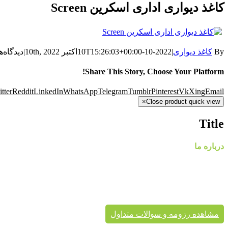
کاغذ دیواری اداری اسکرین Screen
By
کاغذ دیواری
|
2022-10-10T15:26:03+00:00
اکتبر 10th, 2022
|
دیدگاه‌ه
Share This Story, Choose Your Platform!
tter
Reddit
LinkedIn
WhatsApp
Telegram
Tumblr
Pinterest
Vk
Xing
Email
×
Close product quick view
Title
درباره ما
گروه
پایتخت در حال حاضر با در اختیار داشتن نمایندگی های معتبر، کاغذ د
پردیس پایتخت تا به حال بیش از هزاران پروژه دکوراسیون داخلی 
برای زیبایی خانه شماست.
مشاهده رزومه و سوالات متداول