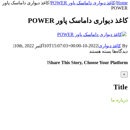
Home
/
کاغذ دیواری داماسک پاور POWER
/
کاغذ دیواری داماسک پاور
POWER
کاغذ دیواری داماسک پاور POWER
By
کاغذ دیواری
|
2022-10-10T15:07:03+00:00
اکتبر 10th, 2022
|
برای
دیدگاه‌ها
بسته هستند
کاغذ
دیواری
Share This Story, Choose Your Platform!
داماسک
پاور
WhatsApp
Facebook
Telegram
LinkedIn
Pinterest
Tumblr
Twitter
Reddit
Email
Xing
Vk
Close
×
POWER
product
quick
Title
view
درباره ما
گروه مهندسی پردیس با نام تجاری پردیس پایتخت، از سال ۱۳۸۸
فعالیت خود را در زمینه پخش و فروش کاغذ دیواری و طراحی و
اجرای پروژه های دکوراسیون داخلی مسکونی و تجاری آغاز کرد.
پردیس پایتخت در حال حاضر با در اختیار داشتن نمایندگی های