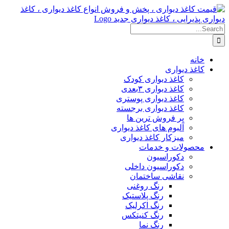
Skip
to
content
Search
for:
خانه
کاغذ دیواری
کاغذ دیواری کودک
کاغذ دیواری ۳بعدی
کاغذ دیواری پوستری
کاغذ دیواری برجسته
پر فروش ترین ها
آلبوم های کاغذ دیواری
میزکار کاغذ دیواری
محصولات و خدمات
دکوراسیون
دکوراسیون داخلی
نقاشی ساختمان
رنگ روغنی
رنگ پلاستیک
رنگ اکرلیک
رنگ کنیتکس
رنگ نما