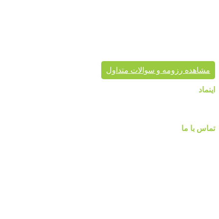
معتبر، کاغذ دیواری و سایر محصولات دکوراسیون خود را به هم
میهنان ارائه می کند.
پردیس پایتخت تا به حال بیش از هزاران پروژه دکوراسیون داخلی
موفق در سراسر کشور به انجام رسانیده است. این گروه تخصصی،
مشاور شما در انتخاب درست محصول، ارائه مناسب در کنار تنوع
محصول برای زیبایی خانه شماست.
مشاهده رزومه و سوالات متداول
اینماد
تماس با ما
شماره تماس :
۰۹۱۲۲۵۸۴۷۵۲
۰۹۱۹۷۷۸۰۰۸۰
۰۲۱-۷۷۱۴۲۳۷۹
آدرس:تهرانپارس ، خیابان وفادار شرقی ، خیابان طالقانی ، پائین تر