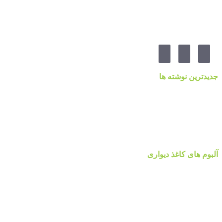
از چهارراه ۲۱۲ ، پلاک ۵۵ ، گالری پردیس پایتخت
مارا در شبکه های اجنماعی دنبال کنید
جدیدترین نوشته ها
قیمت کاغذدیواری ۲۰۲۳ براساس کیفیت
کاغذ دیواری نانوون، NON-WOVEN
کاغذ دیواری جدید ۲۰۲۲ مرکز پخش پردیس پایتخت تهران
قیمت اتحادیه نقاشی ساختمان ۱۴۰۰
آلبوم کاغذ دیواری پالت Palette
آلبوم های کاغذ دیواری