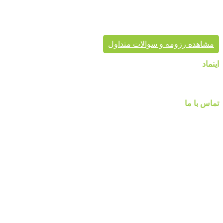
موفق در سراسر کشور به انجام رسانیده است. این گروه تخصصی،
مشاور شما در انتخاب درست محصول، ارائه مناسب در کنار تنوع
محصول برای زیبایی خانه شماست.
مشاهده رزومه و سوالات متداول
اینماد
تماس با ما
شماره تماس :
۰۹۱۲۲۵۸۴۷۵۲
۰۹۱۹۷۷۸۰۰۸۰
۰۲۱-۷۷۱۴۲۳۷۹
آدرس:تهرانپارس ، خیابان وفادار شرقی ، خیابان طالقانی ، پائین تر
از چهارراه ۲۱۲ ، پلاک ۵۵ ، گالری پردیس پایتخت
مارا در شبکه های اجنماعی دنبال کنید