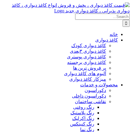
Skip
to
content
Search
for:
خانه
کاغذ دیواری
کاغذ دیواری کودک
کاغذ دیواری ۳بعدی
کاغذ دیواری پوستری
کاغذ دیواری برجسته
پر فروش ترین ها
آلبوم های کاغذ دیواری
میزکار کاغذ دیواری
محصولات و خدمات
دکوراسیون
دکوراسیون داخلی
نقاشی ساختمان
رنگ روغنی
رنگ پلاستیک
رنگ اکرلیک
رنگ کنیتکس
رنگ نما