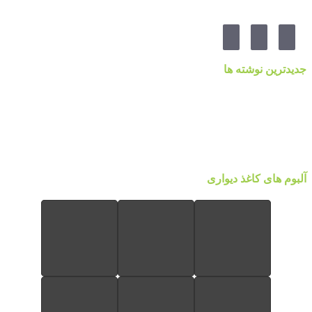
جدیدترین نوشته ها
قیمت کاغذدیواری ۲۰۲۳ براساس کیفیت
کاغذ دیواری نانوون، NON-WOVEN
کاغذ دیواری جدید ۲۰۲۲ مرکز پخش پردیس پایتخت تهران
قیمت اتحادیه نقاشی ساختمان ۱۴۰۰
آلبوم کاغذ دیواری پالت Palette
آلبوم های کاغذ دیواری