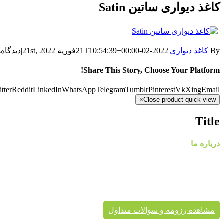
کاغذ دیواری ساتین Satin
By
کاغذ دیواری
|
2022-02-21T10:54:39+00:00
فوریه 21st, 2022
|
دیدگاه‌
Share This Story, Choose Your Platform!
tter
Reddit
LinkedIn
WhatsApp
Telegram
Tumblr
Pinterest
Vk
Xing
Email
×
Close product quick view
Title
درباره ما
گروه
پایتخت در حال حاضر با در اختیار داشتن نمایندگی های معتبر، کاغذ د
پردیس پایتخت تا به حال بیش از هزاران پروژه دکوراسیون داخلی 
برای زیبایی خانه شماست.
مشاهده رزومه و سوالات متداول