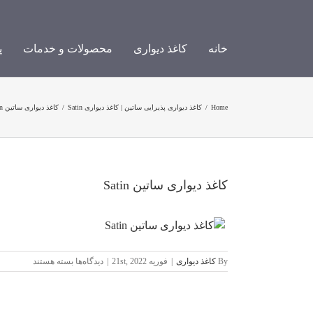
Ski
t
conten
خانه
کاغذ دیواری
محصولات و خدمات
پ
Home
/
کاغذ دیواری پذیرایی ساتین | کاغذ دیواری Satin
/
کاغذ دیواری ساتین Satin
کاغذ دیواری ساتین Satin
برای
By
کاغذ دیواری
|
فوریه 21st, 2022
|
دیدگاه‌ها
بسته هستند
کاغذ
دیواری
ساتین
Satin