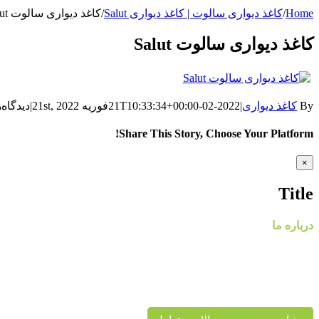
Home
/
کاغذ دیواری سالوت | کاغذ دیواری Salut
/
کاغذ دیواری سالوت Salut
کاغذ دیواری سالوت Salut
By
کاغذ دیواری
|
2022-02-21T10:33:34+00:00
فوریه 21st, 2022
|
دیدگاه‌
Share This Story, Choose Your Platform!
WhatsApp
Facebook
Telegram
LinkedIn
Pinterest
Tumblr
Twitter
Reddit
Email
Xing
Vk
Close
×
product
quick
Title
view
درباره ما
گروه
پایتخت در حال حاضر با در اختیار داشتن نمایندگی های معتبر، کاغذ د
پردیس پایتخت تا به حال بیش از هزاران پروژه دکوراسیون داخلی 
برای زیبایی خانه شماست.