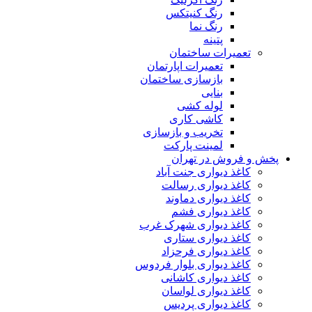
رنگ کنیتکس
رنگ نما
پتینه
تعمیرات ساختمان
تعمیرات اپارتمان
بازسازی ساختمان
بنایی
لوله کشی
کاشی کاری
تخریب و بازسازی
لمینت پارکت
پخش و فروش در تهران
کاغذ دیواری جنت آباد
کاغذ دیواری رسالت
کاغذ دیواری دماوند
کاغذ دیواری فشم
کاغذ دیواری شهرک غرب
کاغذ دیواری ستاری
کاغذ دیواری فرحزاد
کاغذ دیواری بلوار فردوس
کاغذ دیواری کاشانی
کاغذ دیواری لواسان
کاغذ دیواری پردیس