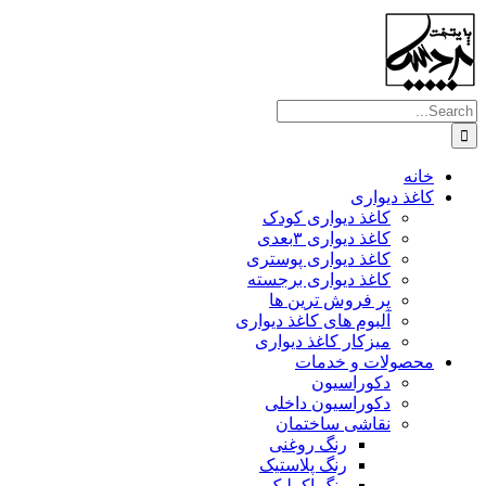
Skip
to
content
Search
for:
خانه
کاغذ دیواری
کاغذ دیواری کودک
کاغذ دیواری ۳بعدی
کاغذ دیواری پوستری
کاغذ دیواری برجسته
پر فروش ترین ها
آلبوم های کاغذ دیواری
میزکار کاغذ دیواری
محصولات و خدمات
دکوراسیون
دکوراسیون داخلی
نقاشی ساختمان
رنگ روغنی
رنگ پلاستیک
رنگ اکرلیک