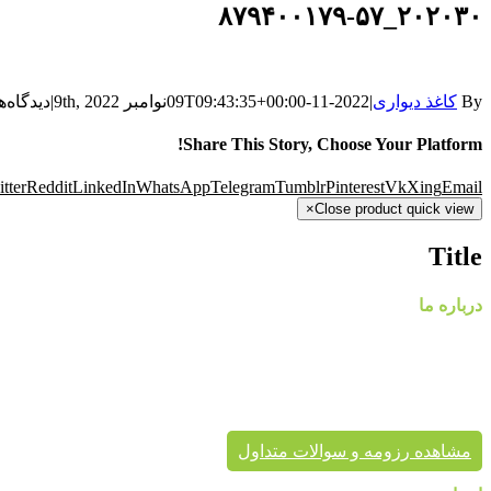
۲۰۲۰۳۰_۸۷۹۴۰۰۱۷۹-۵۷
By
کاغذ دیواری
|
2022-11-09T09:43:35+00:00
نوامبر 9th, 2022
|
دیدگاه‌ه
Share This Story, Choose Your Platform!
tter
Reddit
LinkedIn
WhatsApp
Telegram
Tumblr
Pinterest
Vk
Xing
Email
×
Close product quick view
Title
درباره ما
گروه
پایتخت در حال حاضر با در اختیار داشتن نمایندگی های معتبر، کاغذ د
پردیس پایتخت تا به حال بیش از هزاران پروژه دکوراسیون داخلی 
برای زیبایی خانه شماست.
مشاهده رزومه و سوالات متداول