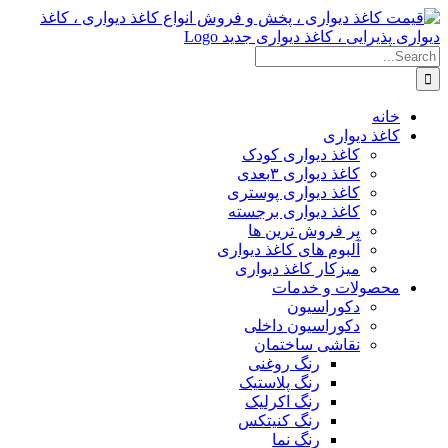
Skip
to
content
Search
for:
خانه
کاغذ دیواری
کاغذ دیواری کودک
کاغذ دیواری ۳بعدی
کاغذ دیواری پوستری
کاغذ دیواری برجسته
پر فروش ترین ها
آلبوم های کاغذ دیواری
میزکار کاغذ دیواری
محصولات و خدمات
دکوراسیون
دکوراسیون داخلی
نقاشی ساختمان
رنگ روغنی
رنگ پلاستیک
رنگ اکرلیک
رنگ کنیتکس
رنگ نما