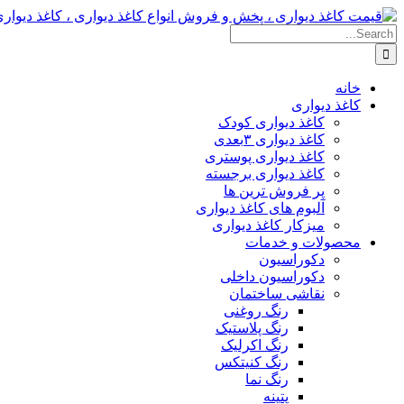
Skip
to
Search
content
for:
خانه
کاغذ دیواری
کاغذ دیواری کودک
کاغذ دیواری ۳بعدی
کاغذ دیواری پوستری
کاغذ دیواری برجسته
پر فروش ترین ها
آلبوم های کاغذ دیواری
میزکار کاغذ دیواری
محصولات و خدمات
دکوراسیون
دکوراسیون داخلی
نقاشی ساختمان
رنگ روغنی
رنگ پلاستیک
رنگ اکرلیک
رنگ کنیتکس
رنگ نما
پتینه