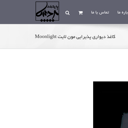
اره ما
تماس با ما
کاغذ دیواری پذیرایی مون لایت Moonlight