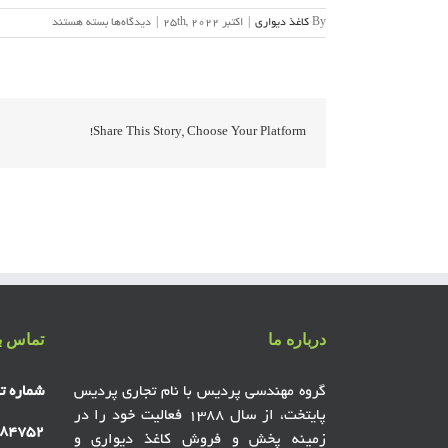
برای
By
کاغذ دیواری
|
اکتبر 25th, 2022
|
دیدگاه‌ها
بسته هستند
کاغذ
دیواری
پذیرایی
مون
لایت
Moonlight
Share This Story, Choose Your Platform!
درباره ما
تماس با
گروه مهندسی پردیس با نام تجاری پردیس
شماره ت
پایتخت، از سال ۱۳۸۸ فعالیت خود را در
۸۴۷۵۲
زمینه پخش و فروش کاغذ دیواری و