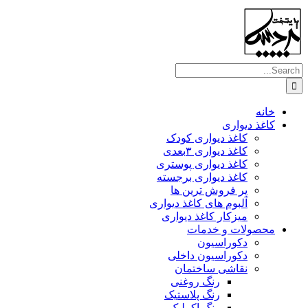
Skip
to
content
Search
for:
خانه
کاغذ دیواری
کاغذ دیواری کودک
کاغذ دیواری ۳بعدی
کاغذ دیواری پوستری
کاغذ دیواری برجسته
پر فروش ترین ها
آلبوم های کاغذ دیواری
میزکار کاغذ دیواری
محصولات و خدمات
دکوراسیون
دکوراسیون داخلی
نقاشی ساختمان
رنگ روغنی
رنگ پلاستیک
رنگ اکرلیک