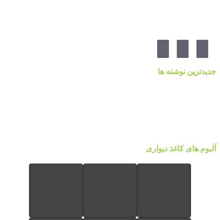
از چهارراه ۲۱۲ ، پلاک ۵۵ ، گالری پردیس پایتخت
مارا در شبکه های اجنماعی دنبال کنید
جدیدترین نوشته ها
قیمت کاغذدیواری ۲۰۲۳ براساس کیفیت
کاغذ دیواری نانوون، NON-WOVEN
کاغذ دیواری جدید ۲۰۲۲ مرکز پخش پردیس پایتخت تهران
قیمت اتحادیه نقاشی ساختمان ۱۴۰۰
آلبوم کاغذ دیواری پالت Palette
آلبوم های کاغذ دیواری