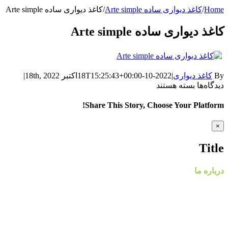
Home
/
کاغذ دیواری ساده Arte simple
/
کاغذ دیواری ساده Arte simple
کاغذ دیواری ساده Arte simple
By
کاغذ دیواری
|
2022-10-18T15:25:43+00:00
اکتبر 18th, 2022
|
برای
دیدگاه‌ها
بسته هستند
کاغذ
دیواری
Share This Story, Choose Your Platform!
ساده
Arte
WhatsApp
Facebook
Telegram
LinkedIn
Pinterest
Tumblr
Twitter
Reddit
Email
Xing
Vk
Close
×
simple
product
quick
Title
view
درباره ما
گروه مهندسی پردیس با نام تجاری پردیس پایتخت، از سال ۱۳۸۸
فعالیت خود را در زمینه پخش و فروش کاغذ دیواری و طراحی و
اجرای پروژه های دکوراسیون داخلی مسکونی و تجاری آغاز کرد.
پردیس پایتخت در حال حاضر با در اختیار داشتن نمایندگی های