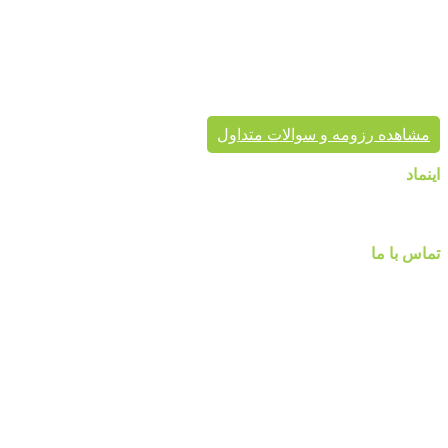
معتبر، کاغذ دیواری و سایر محصولات دکوراسیون خود را به هم
میهنان ارائه می کند.
پردیس پایتخت تا به حال بیش از هزاران پروژه دکوراسیون داخلی
موفق در سراسر کشور به انجام رسانیده است. این گروه تخصصی،
مشاور شما در انتخاب درست محصول، ارائه مناسب در کنار تنوع
محصول برای زیبایی خانه شماست.
مشاهده رزومه و سوالات متداول
اینماد
تماس با ما
شماره تماس :
۰۹۱۲۲۵۸۴۷۵۲
۰۹۱۹۷۷۸۰۰۸۰
۰۲۱-۷۷۱۴۲۳۷۹
آدرس:تهرانپارس ، خیابان وفادار شرقی ، خیابان طالقانی ، پائین تر