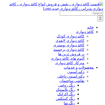
Skip
to
content
Search
for:
خانه
کاغذ دیواری
کاغذ دیواری کودک
کاغذ دیواری ۳بعدی
کاغذ دیواری پوستری
کاغذ دیواری برجسته
پر فروش ترین ها
آلبوم های کاغذ دیواری
میزکار کاغذ دیواری
محصولات و خدمات
دکوراسیون
دکوراسیون داخلی
نقاشی ساختمان
رنگ روغنی
رنگ پلاستیک
رنگ اکرلیک
رنگ کنیتکس
رنگ نما