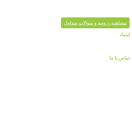
موفق در سراسر کشور به انجام رسانیده است. این گروه تخصصی،
مشاور شما در انتخاب درست محصول، ارائه مناسب در کنار تنوع
محصول برای زیبایی خانه شماست.
مشاهده رزومه و سوالات متداول
اینماد
تماس با ما
شماره تماس :
۰۹۱۲۲۵۸۴۷۵۲
۰۹۱۹۷۷۸۰۰۸۰
۰۲۱-۷۷۱۴۲۳۷۹
آدرس:تهرانپارس ، خیابان وفادار شرقی ، خیابان طالقانی ، پائین تر
از چهارراه ۲۱۲ ، پلاک ۵۵ ، گالری پردیس پایتخت
مارا در شبکه های اجنماعی دنبال کنید