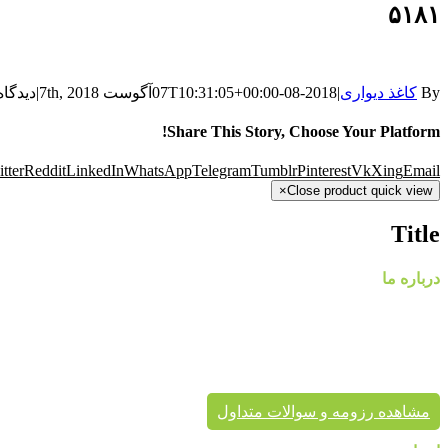
۵۱۸۱
By
کاغذ دیواری
|
2018-08-07T10:31:05+00:00
آگوست 7th, 2018
|
دیدگاه
Share This Story, Choose Your Platform!
tter
Reddit
LinkedIn
WhatsApp
Telegram
Tumblr
Pinterest
Vk
Xing
Email
×
Close product quick view
Title
درباره ما
گروه
پایتخت در حال حاضر با در اختیار داشتن نمایندگی های معتبر، کاغذ د
پردیس پایتخت تا به حال بیش از هزاران پروژه دکوراسیون داخلی 
برای زیبایی خانه شماست.
مشاهده رزومه و سوالات متداول