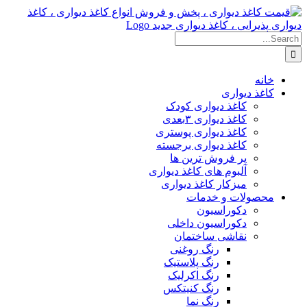
Skip
to
content
Search
for:
خانه
کاغذ دیواری
کاغذ دیواری کودک
کاغذ دیواری ۳بعدی
کاغذ دیواری پوستری
کاغذ دیواری برجسته
پر فروش ترین ها
آلبوم های کاغذ دیواری
میزکار کاغذ دیواری
محصولات و خدمات
دکوراسیون
دکوراسیون داخلی
نقاشی ساختمان
رنگ روغنی
رنگ پلاستیک
رنگ اکرلیک
رنگ کنیتکس
رنگ نما