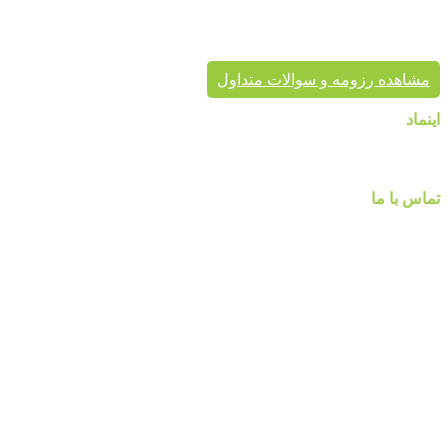
موفق در سراسر کشور به انجام رسانیده است. این گروه تخصصی،
مشاور شما در انتخاب درست محصول، ارائه مناسب در کنار تنوع
محصول برای زیبایی خانه شماست.
مشاهده رزومه و سوالات متداول
اینماد
تماس با ما
شماره تماس :
۰۹۱۲۲۵۸۴۷۵۲
۰۹۱۹۷۷۸۰۰۸۰
۰۲۱-۷۷۱۴۲۳۷۹
آدرس:تهرانپارس ، خیابان وفادار شرقی ، خیابان طالقانی ، پائین تر
از چهارراه ۲۱۲ ، پلاک ۵۵ ، گالری پردیس پایتخت
مارا در شبکه های اجنماعی دنبال کنید