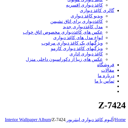
کاغذ دیواری افسریه
گالری کاغذ دیواری
ویدیو کاغذ دیواری
کاغذدیواری برای اتاق نشیمن
مدل کاغذدیواری جدید
عکس های کاغذدیواری مخصوص اتاق خواب
انواع مدل های کاغذ دیواری
ویژگیهای یک کاغذ دیواری مرغوب
ویژگیهای کاغذ دیواری کازمو
کاغذ دیواری اداری
عکس های زیبا از دکوراسیون داخلی منزل
فروشگاه
مقالات
درباره ما
تماس با ما
Z-7424
Home
/
آلبوم کاغذ دیواری اینتریور Interior Wallpaper Album
Z-7424
/