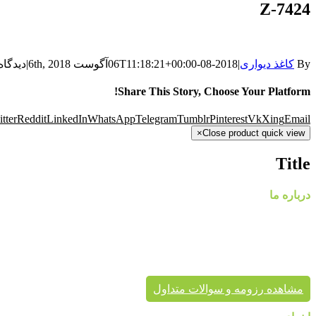
Z-7424
By
کاغذ دیواری
|
2018-08-06T11:18:21+00:00
آگوست 6th, 2018
|
دیدگاه
Share This Story, Choose Your Platform!
tter
Reddit
LinkedIn
WhatsApp
Telegram
Tumblr
Pinterest
Vk
Xing
Email
×
Close product quick view
Title
درباره ما
گروه
پایتخت در حال حاضر با در اختیار داشتن نمایندگی های معتبر، کاغذ د
پردیس پایتخت تا به حال بیش از هزاران پروژه دکوراسیون داخلی 
برای زیبایی خانه شماست.
مشاهده رزومه و سوالات متداول