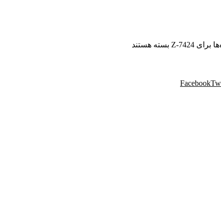
‌ها
برای Z-7424
بسته هستند
Facebook
Twi
 مهندسی پردیس با نام تجاری پردیس پایتخت، از سال ۱۳۸۸ فعالیت خود را در زمینه پخش و فروش
یواری و سایر محصولات دکوراسیون خود را به هم میهنان ارائه می کند.
موفق در سراسر کشور به انجام رسانیده است. این گروه تخصصی، مشاو