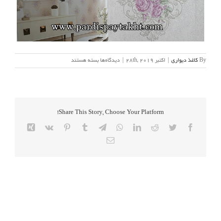
برای
By
کاغذ دیواری
|
اکتبر 28th, 2019
|
دیدگاه‌ها
بسته هستند
enzo-
wallpaper-
album-
pardispaytakht
(40)
Share This Story, Choose Your Platform!
Xing
Vk
Pinterest
Tumblr
Telegram
WhatsApp
LinkedIn
Reddit
Twitter
Facebook
Email